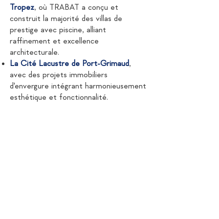
Tropez
, où TRABAT a conçu et
construit la majorité des villas de
prestige avec piscine, alliant
raffinement et excellence
architecturale.
La Cité Lacustre de Port-Grimaud
,
avec des projets immobiliers
d'envergure intégrant harmonieusement
esthétique et fonctionnalité.
Le Château Borelli
, restauré dans le
respect de son histoire et de son
prestige.
L'Hôtel de la Pinède et l'Hôtel Byblos
,
réhabilités avec élégance pour
répondre aux standards du luxe
contemporain.
De génération en génération, TRABAT
a su créer des liens de confiance